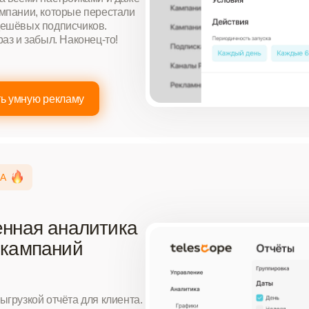
ампании, которые перестали
дешёвых подписчиков.
раз и забыл. Наконец‑то!
ть умную рекламу
А
нная аналитика
 кампаний
ыгрузкой отчёта для клиента.