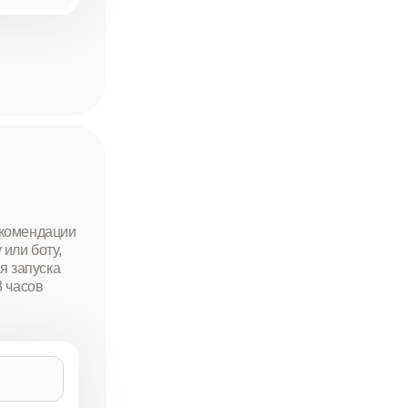
екомендации
или боту,
я запуска
8 часов