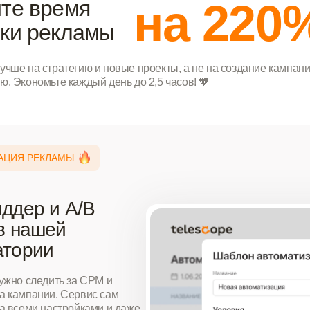
ите время
на 220
йки рекламы
учше на стратегию и новые проекты, а не на создание кампан
ю. Экономьте каждый день до 2,5 часов! 🧡
АЦИЯ РЕКЛАМЫ
ддер и A/B
в нашей
атории
ужно следить за CPM и
а кампании. Сервис сам
а всеми настройками и даже