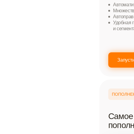
Автомати
Множеств
Автоправ
Удобная 
и сегмент
Запусти
ПОПОЛНЕ
Самое
попол