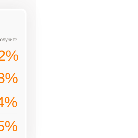
олучите
2%
3%
4%
5%