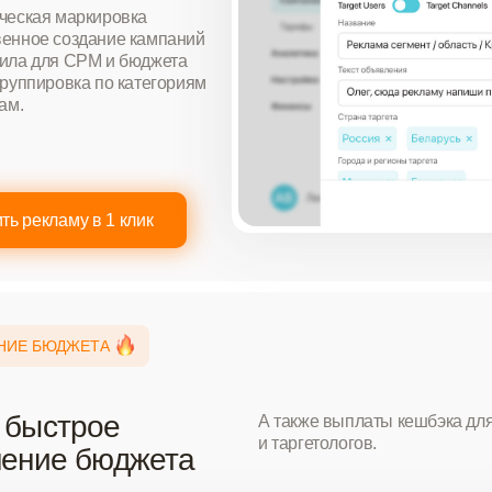
ческая маркировка
енное создание кампаний
ила для CPM и бюджета
группировка по категориям
ам.
ть рекламу в 1 клик
НИЕ БЮДЖЕТА
 быстрое
А также выплаты кешбэка для
и таргетологов.
нение бюджета