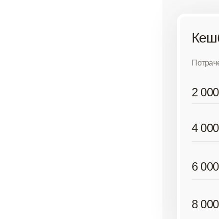
Кешб
Потрач
2 000
4 000
6 000
8 000