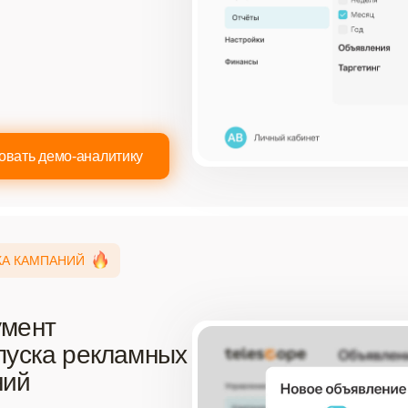
овать демо-аналитику
КА КАМПАНИЙ
умент
пуска рекламных
ний