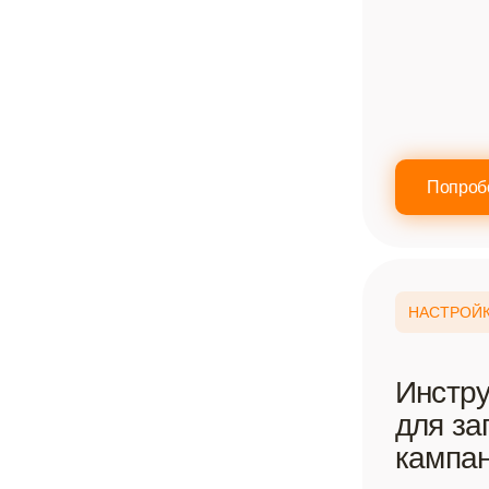
Попроб
НАСТРОЙ
Инстр
для за
кампа