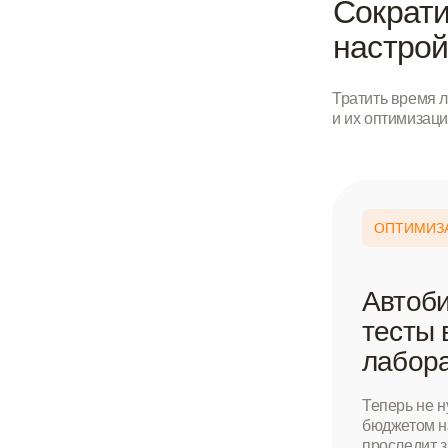
Сократ
настро
Тратить время л
и их оптимизаци
ОПТИМИЗ
Автоби
тесты 
лабор
Теперь не н
бюджетом н
проследит з